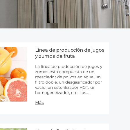
Línea de producción de jugos
y zumos de fruta
La línea de producción de jugos y
zumos esta compuesta de un
mezclador de polvos en agua, un
filtro doble, un desgasificador por
vacío, un esterilizador HGT, un
homogeneizador, etc. Las
materias rimas pueden ser jugos
Más
de fruta o jugos concentrados.