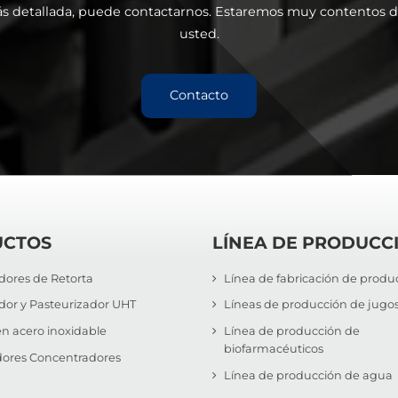
s detallada, puede contactarnos. Estaremos muy contentos d
usted.
Contacto
UCTOS
LÍNEA DE PRODUCC
adores de Retorta
Línea de fabricación de produc
ador y Pasteurizador UHT
Líneas de producción de jugo
n acero inoxidable
Línea de producción de
biofarmacéuticos
ores Concentradores
Línea de producción de agua