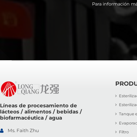
Para información má
PROD
Esteriliz
Líneas de procesamiento de
Esteriliz
lácteos / alimentos / bebidas /
Tanque e
biofarmacéutica / agua
Evaporad
Ms. Faith Zhu
Filtro