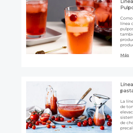
Líne
Pulp
Como fabricante profesional 
línea 
pulpo
tambi
produc
producción d
dobles
Más
efecto
Líne
past
La lín
de to
elevac
sistem
de ch
preca