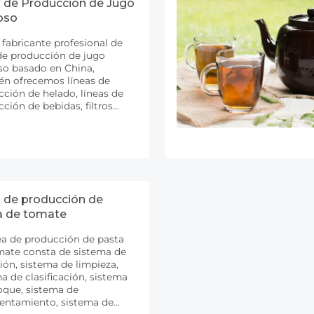
a de Producción de Jugo
oso
de
de producción de jugo
so basado en China,
én ofrecemos líneas de
ción de helado, líneas de
e bebidas, filtros
, concentradores de tres
s, calderas con camisa
calefactora y mucho más.
a de producción de
a de tomate
ea de producción de pasta
mate consta de sistema de
ión, sistema de limpieza,
a de clasificación, sistema
oque, sistema de
lentamiento, sistema de