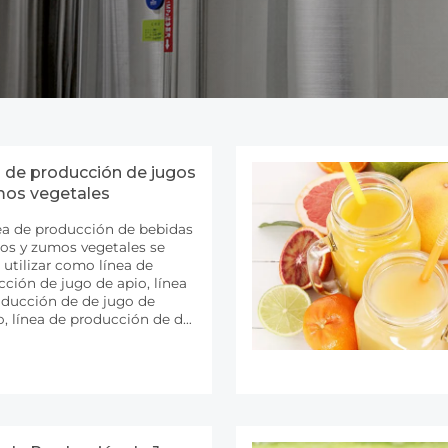
 de producción de jugos
mos vegetales
ea de producción de bebidas
os y zumos vegetales se
utilizar como línea de
ción de jugo de apio, línea
oducción de de jugo de
, línea de producción de de
e de maíz, línea de
cción de de jugo de tomate,
de producción de de jugo