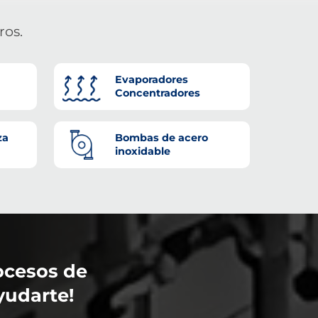
ros.
Evaporadores
Concentradores
za
Bombas de acero
inoxidable
ocesos de
yudarte!