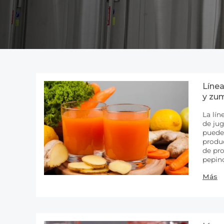
Línea
y zu
La lín
de jug
puede 
produc
de pr
pepino
jugo d
Más
produ
línea 
de...