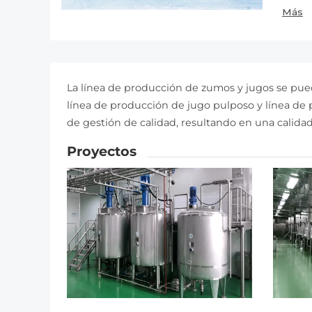
macer
Más
concen
de est
llenad
La línea de producción de zumos y jugos se pue
línea de producción de jugo pulposo y línea de
de gestión de calidad, resultando en una calida
Proyectos