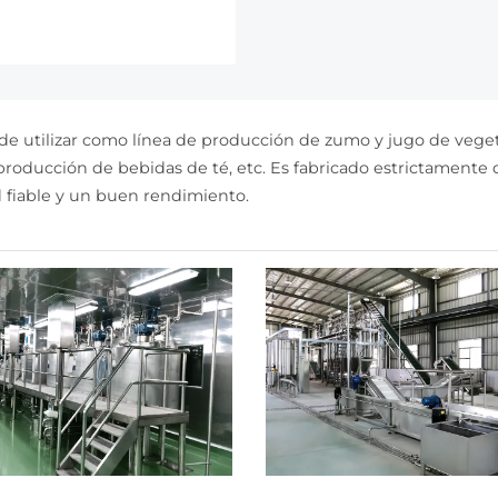
ación, sistema de
tración de vacío, sistema
erilización y el sistema de
o, etc.
de utilizar como línea de producción de zumo y jugo de veget
 producción de bebidas de té, etc. Es fabricado estrictament
d fiable y un buen rendimiento.