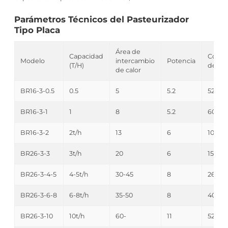
Parámetros Técnicos del Pasteurizador
Tipo Placa
Área de
Capacidad
Cons
Modelo
intercambio
Potencia
(T/H)
de va
de calor
BR16-3-0.5
0.5
5
5.2
52
BR16-3-1
1
8
5.2
60
BR16-3-2
2t/h
13
6
104
BR26-3-3
3t/h
20
6
156
BR26-3-4-5
4-5t/h
30-45
8
260
BR26-3-6-8
6-8t/h
35-50
8
400
BR26-3-10
10t/h
60-
11
520