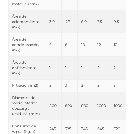
material (mm）
Área de
calentamiento
3.0
4.7
6.0
7.5
9.5
(m2)
Área de
condensación
6
8
10
12
12
(m2)
Área de
enfriamiento
1
1
1
2
2
(m2)
Filtración (m2)
3
3
3
5
5
Diámetro de
salida inferior -
800
800
800
1000
1000
descarga
residual（mm）
Consumo de
245
325
345
645
720
vapor (Kg/h)