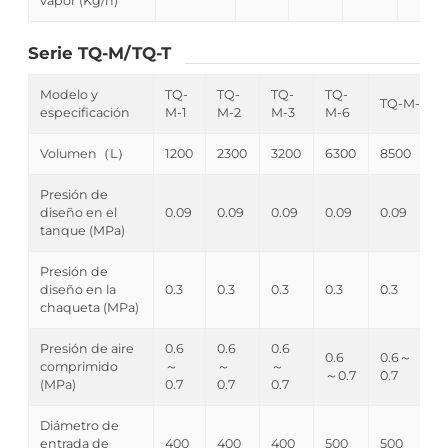
vapor (Kg/h)
Serie TQ-M/TQ-T
Modelo y
TQ-
TQ-
TQ-
TQ-
TQ-M-8
especificación
M-1
M-2
M-3
M-6
Volumen（L）
1200
2300
3200
6300
8500
Presión de
diseño en el
0.09
0.09
0.09
0.09
0.09
tanque (MPa)
Presión de
diseño en la
0.3
0.3
0.3
0.3
0.3
chaqueta (MPa)
Presión de aire
0.6
0.6
0.6
0.6
0.6～
comprimido
～
～
～
～0.7
0.7
(MPa)
0.7
0.7
0.7
Diámetro de
entrada de
400
400
400
500
500