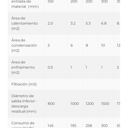
entrada de
150
200
200
300
350
material（mm）
Área de
calentamiento
2.0
3.2
5.3
6.8
8.5
(m2)
Área de
condensación
5
6
8
10
12
(m2)
Área de
enfriamiento
0.5
1
1
1
2
(m2)
Filtración (m2)
Diámetro de
salida inferior -
800
1000
1200
1500
1700
descarga
residual (mm）
Consumo de
145
195
258
300
552