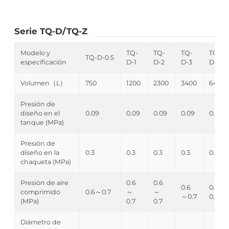
Serie TQ-D/TQ-Z
Modelo y
TQ-
TQ-
TQ-
TQ-
TQ-D-0.5
especificación
D-1
D-2
D-3
D-6
Volumen（L）
750
1200
2300
3400
6400
Presión de
diseño en el
0.09
0.09
0.09
0.09
0.09
tanque (MPa)
Presión de
diseño en la
0.3
0.3
0.3
0.3
0.3
chaqueta (MPa)
Presión de aire
0.6
0.6
0.6
0.6～
comprimido
0.6～0.7
～
～
～0.7
0.7
(MPa)
0.7
0.7
Diámetro de